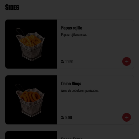
Sides
Papas rejilla
Papas rejilla con sal.
S/ 10.90
Onion Rings
Aros de cebolla empanizados.
S/ 9.90