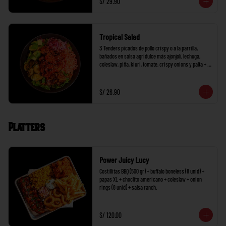
S/ 29.90
Tropical Salad
3 Tenders picados de pollo crispy o a la parrilla, 
bañados en salsa agridulce más ajonjolí, lechuga, 
coleslaw, piña, kiuri, tomate, crispy onions y palta + 1 
salsa a elección.
S/ 26.90
Platters
Power Juicy Lucy
Costillitas BBQ (500 gr) + buffalo boneless (8 unid) + 
papas XL + choclito americano + coleslaw + onion 
rings (8 unid) + salsa ranch.
S/ 120.00