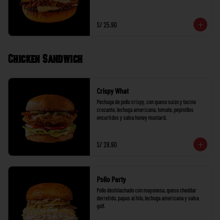
S/ 25.90
Chicken Sandwich
Crispy What
Pechuga de pollo crispy, con queso suizo y tocino 
crocante, lechuga americana, tomate, pepinillos 
encurtidos y salsa honey mustard.
S/ 28.90
Pollo Party
Pollo deshilachado con mayonesa, queso cheddar 
derretido, papas al hilo, lechuga americana y salsa 
golf.