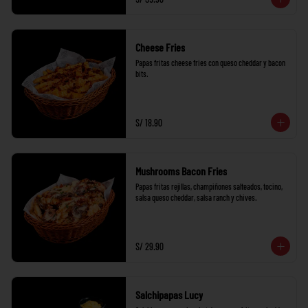
Cheese Fries
Papas fritas cheese fries con queso cheddar y bacon 
bits.
S/ 18.90
Mushrooms Bacon Fries
Papas fritas rejillas, champiñones salteados, tocino, 
salsa queso cheddar, salsa ranch y chives.
S/ 29.90
Salchipapas Lucy