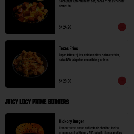
Salchipapas premium hot dog, papas fritas y cheddar 
derretido.
S/ 24.90
Texas Fries
Papas fritas rejillas, chicken bites, salsa cheddar, 
salsa BBQ, jalapeños encurtidos y chives.
S/ 29.90
Juicy Lucy Prime Burgers
Hickory Burger
Hamburguesa angus cubierta de cheddar, tocino 
crocante, salsa Hickory BBQ, cebolla blanca, pickles 