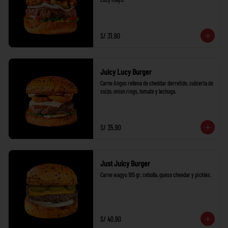
S/ 31.90
Juicy Lucy Burger
Carne Angus rellena de cheddar derretido, cubierta de 
suizo, onion rings, tomate y lechuga.
S/ 35.90
Just Juicy Burger
Carne wagyu 195 gr, cebolla, queso cheedar y pickles.
S/ 40.90