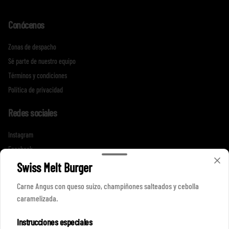
Conócenos
Zonas de despacho
Sé parte de nuestro equipo
Términos y condiciones
Política de privacidad
Redes sociales
Instagram
Facebook
Swiss Melt Burger
Mi cuenta
Carne Angus con queso suizo, champiñones salteados y cebolla
caramelizada.
Pedir
Iniciar sesión
Instrucciones especiales
Política de Cookies