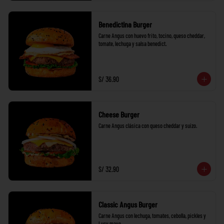
Benedictina Burger
Carne Angus con huevo frito, tocino, queso cheddar, 
tomate, lechuga y salsa benedict.
S/ 36.90
Cheese Burger
Carne Angus clásica con queso cheddar y suizo.
S/ 32.90
Classic Angus Burger
Carne Angus con lechuga, tomates, cebolla, pickles y 
Lucy mayo.