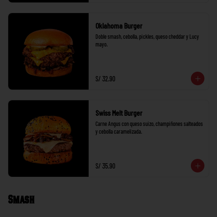
Oklahoma Burger
Doble smash, cebolla, pickles, queso cheddar y Lucy 
mayo.
S/ 32.90
Swiss Melt Burger
Carne Angus con queso suizo, champiñones salteados 
y cebolla caramelizada.
S/ 35.90
Smash