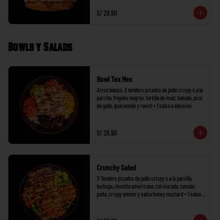
S/ 28.90
Bowls y Salads
Bowl Tex Mex
Arroz blanco, 3 tenders picados de pollo crispy o a la 
parrilla, frejoles negros, tortilla de maíz, tomate, pico 
de gallo, guacamole y ranch + 1 salsa a elección.
S/ 26.90
Crunchy Salad
3 Tenders picados de pollo crispy o a la parrilla, 
lechuga, choclito americano, col morada, tomate, 
palta, crispy onions y salsa honey mustard + 1 salsa a 
elección.