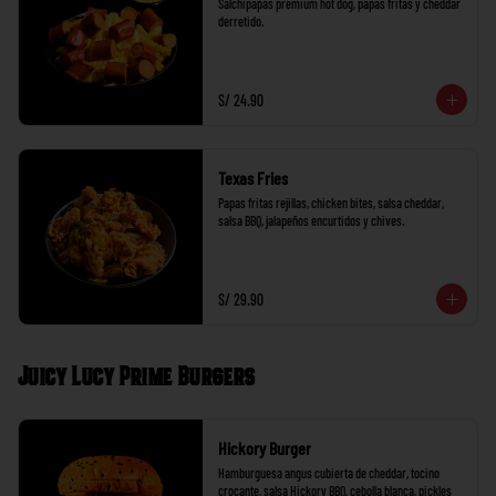
Salchipapas premium hot dog, papas fritas y cheddar 
derretido.
S/ 24.90
Texas Fries
Papas fritas rejillas, chicken bites, salsa cheddar, 
salsa BBQ, jalapeños encurtidos y chives.
S/ 29.90
Juicy Lucy Prime Burgers
Hickory Burger
Hamburguesa angus cubierta de cheddar, tocino 
crocante, salsa Hickory BBQ, cebolla blanca, pickles 