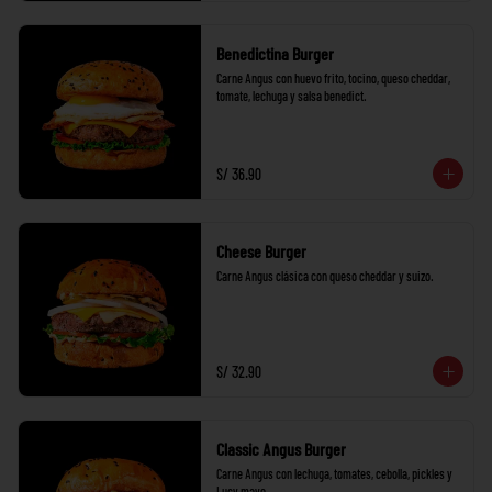
Benedictina Burger
Carne Angus con huevo frito, tocino, queso cheddar, 
tomate, lechuga y salsa benedict.
S/ 36.90
Cheese Burger
Carne Angus clásica con queso cheddar y suizo.
S/ 32.90
Classic Angus Burger
Carne Angus con lechuga, tomates, cebolla, pickles y 
Lucy mayo.