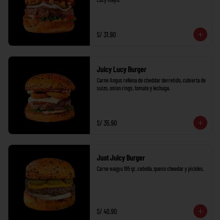
S/ 31.90
Juicy Lucy Burger
Carne Angus rellena de cheddar derretido, cubierta de 
suizo, onion rings, tomate y lechuga.
S/ 35.90
Just Juicy Burger
Carne wagyu 195 gr, cebolla, queso cheedar y pickles.
S/ 40.90