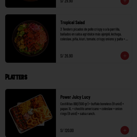
S/ 29.90
Tropical Salad
3 Tenders picados de pollo crispy o a la parrilla, 
bañados en salsa agridulce más ajonjolí, lechuga, 
coleslaw, piña, kiuri, tomate, crispy onions y palta + 1 
salsa a elección.
S/ 26.90
Platters
Power Juicy Lucy
Costillitas BBQ (500 gr) + buffalo boneless (8 unid) + 
papas XL + choclito americano + coleslaw + onion 
rings (8 unid) + salsa ranch.
S/ 120.00