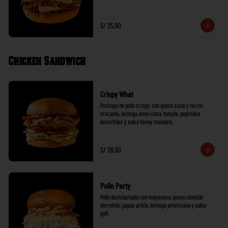
S/ 25.90
Chicken Sandwich
Crispy What
Pechuga de pollo crispy, con queso suizo y tocino 
crocante, lechuga americana, tomate, pepinillos 
encurtidos y salsa honey mustard.
S/ 28.90
Pollo Party
Pollo deshilachado con mayonesa, queso cheddar 
derretido, papas al hilo, lechuga americana y salsa 
golf.