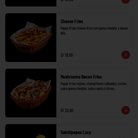
Cheese Fries
Papas fritas cheese fries con queso cheddar y bacon 
bits.
S/ 18.90
Mushrooms Bacon Fries
Papas fritas rejillas, champiñones salteados, tocino, 
salsa queso cheddar, salsa ranch y chives.
S/ 29.90
Salchipapas Lucy