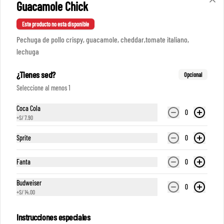
Guacamole Chick
Conócenos
Este producto no esta disponible
Pechuga de pollo crispy, guacamole, cheddar,tomate italiano,
Zonas de despacho
lechuga
Sé parte de nuestro equipo
¿Tienes sed?
Términos y condiciones
Opcional
Política de privacidad
Seleccione al menos 1
Redes sociales
Coca Cola
0
+
S/ 7.90
Instagram
Sprite
0
Facebook
Fanta
0
Mi cuenta
Budweiser
0
+
S/ 14.00
Pedir
Iniciar sesión
Instrucciones especiales
Política de Cookies