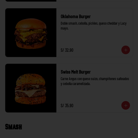
Oklahoma Burger
Doble smash, cebolla, pickles, queso cheddar y Lucy 
mayo.
S/ 32.90
Swiss Melt Burger
Carne Angus con queso suizo, champiñones salteados 
y cebolla caramelizada.
S/ 35.90
Smash