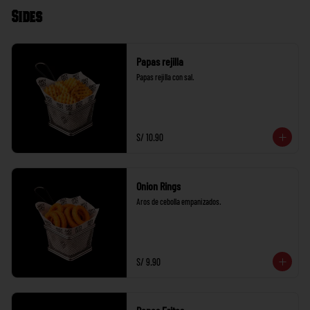
Sides
Papas rejilla
Papas rejilla con sal.
S/ 10.90
Onion Rings
Aros de cebolla empanizados.
S/ 9.90