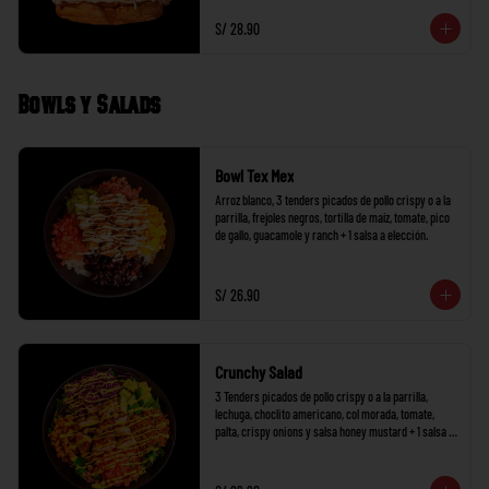
S/ 28.90
Bowls y Salads
Bowl Tex Mex
Arroz blanco, 3 tenders picados de pollo crispy o a la 
parrilla, frejoles negros, tortilla de maíz, tomate, pico 
de gallo, guacamole y ranch + 1 salsa a elección.
S/ 26.90
Crunchy Salad
3 Tenders picados de pollo crispy o a la parrilla, 
lechuga, choclito americano, col morada, tomate, 
palta, crispy onions y salsa honey mustard + 1 salsa a 
elección.