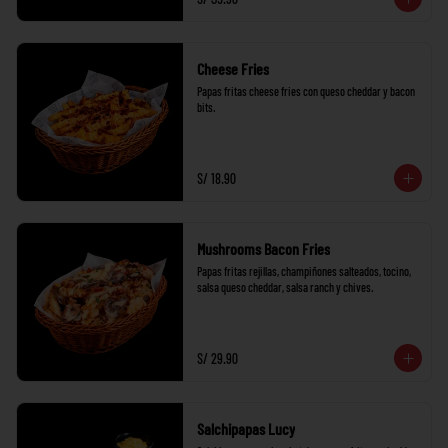
Cheese Fries
Papas fritas cheese fries con queso cheddar y bacon 
bits.
S/ 18.90
Mushrooms Bacon Fries
Papas fritas rejillas, champiñones salteados, tocino, 
salsa queso cheddar, salsa ranch y chives.
S/ 29.90
Salchipapas Lucy