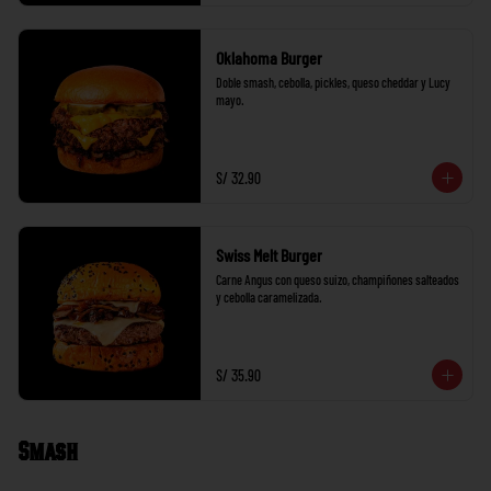
Oklahoma Burger
Doble smash, cebolla, pickles, queso cheddar y Lucy 
mayo.
S/ 32.90
Swiss Melt Burger
Carne Angus con queso suizo, champiñones salteados 
y cebolla caramelizada.
S/ 35.90
Smash