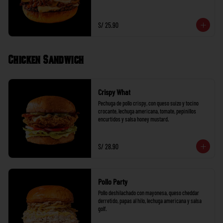
S/ 25.90
Chicken Sandwich
Crispy What
Pechuga de pollo crispy, con queso suizo y tocino 
crocante, lechuga americana, tomate, pepinillos 
encurtidos y salsa honey mustard.
S/ 28.90
Pollo Party
Pollo deshilachado con mayonesa, queso cheddar 
derretido, papas al hilo, lechuga americana y salsa 
golf.