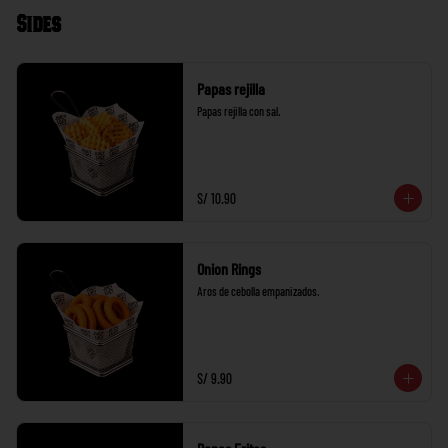
Sides
Papas rejilla
Papas rejilla con sal.
S/ 10.90
Onion Rings
Aros de cebolla empanizados.
S/ 9.90