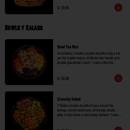
S/ 28.90
Bowls y Salads
Bowl Tex Mex
Arroz blanco, 3 tenders picados de pollo crispy o a la 
parrilla, frejoles negros, tortilla de maíz, tomate, pico 
de gallo, guacamole y ranch + 1 salsa a elección.
S/ 26.90
Crunchy Salad
3 Tenders picados de pollo crispy o a la parrilla, 
lechuga, choclito americano, col morada, tomate, 
palta, crispy onions y salsa honey mustard + 1 salsa a 
elección.