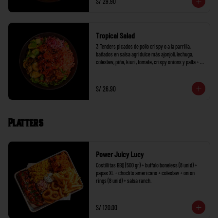
S/ 29.90
Tropical Salad
3 Tenders picados de pollo crispy o a la parrilla, 
bañados en salsa agridulce más ajonjolí, lechuga, 
coleslaw, piña, kiuri, tomate, crispy onions y palta + 1 
salsa a elección.
S/ 26.90
Platters
Power Juicy Lucy
Costillitas BBQ (500 gr) + buffalo boneless (8 unid) + 
papas XL + choclito americano + coleslaw + onion 
rings (8 unid) + salsa ranch.
S/ 120.00