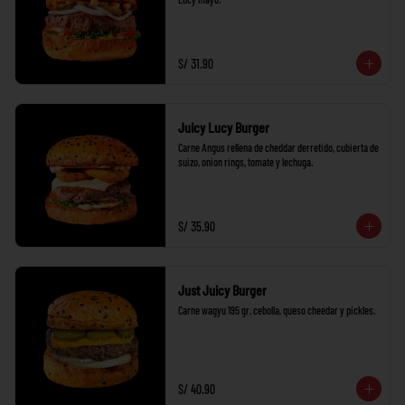
S/ 31.90
Juicy Lucy Burger
Carne Angus rellena de cheddar derretido, cubierta de 
suizo, onion rings, tomate y lechuga.
S/ 35.90
Just Juicy Burger
Carne wagyu 195 gr, cebolla, queso cheedar y pickles.
S/ 40.90