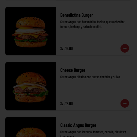
Benedictina Burger
Carne Angus con huevo frito, tocino, queso cheddar, 
tomate, lechuga y salsa benedict.
S/ 36.90
Cheese Burger
Carne Angus clásica con queso cheddar y suizo.
S/ 32.90
Classic Angus Burger
Carne Angus con lechuga, tomates, cebolla, pickles y 
Lucy mayo.