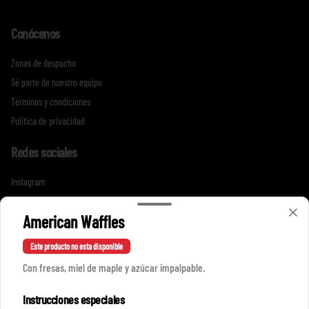
Conócenos
Zonas de despacho
Sé parte de nuestro equipo
Términos y condiciones
Política de privacidad
Redes sociales
Instagram
Facebook
American Waffles
Mi cuenta
Este producto no esta disponible
Con fresas, miel de maple y azúcar impalpable.
Pedir
Iniciar sesión
Instrucciones especiales
Política de Cookies