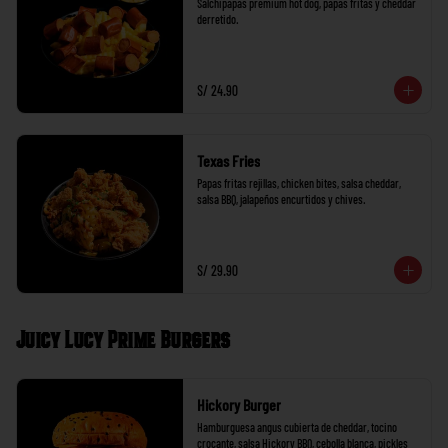
Salchipapas premium hot dog, papas fritas y cheddar 
derretido.
S/ 24.90
Texas Fries
Papas fritas rejillas, chicken bites, salsa cheddar, 
salsa BBQ, jalapeños encurtidos y chives.
S/ 29.90
Juicy Lucy Prime Burgers
Hickory Burger
Hamburguesa angus cubierta de cheddar, tocino 
crocante, salsa Hickory BBQ, cebolla blanca, pickles 