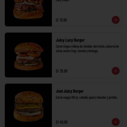
S/ 31.90
Juicy Lucy Burger
Carne Angus rellena de cheddar derretido, cubierta de 
suizo, onion rings, tomate y lechuga.
S/ 35.90
Just Juicy Burger
Carne wagyu 195 gr, cebolla, queso cheedar y pickles.
S/ 40.90