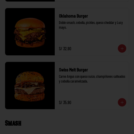
Oklahoma Burger
Doble smash, cebolla, pickles, queso cheddar y Lucy 
mayo.
S/ 32.90
Swiss Melt Burger
Carne Angus con queso suizo, champiñones salteados 
y cebolla caramelizada.
S/ 35.90
Smash