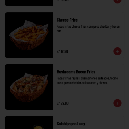
Cheese Fries
Papas fritas cheese fries con queso cheddar y bacon 
bits.
S/ 18.90
Mushrooms Bacon Fries
Papas fritas rejillas, champiñones salteados, tocino, 
salsa queso cheddar, salsa ranch y chives.
S/ 29.90
Salchipapas Lucy