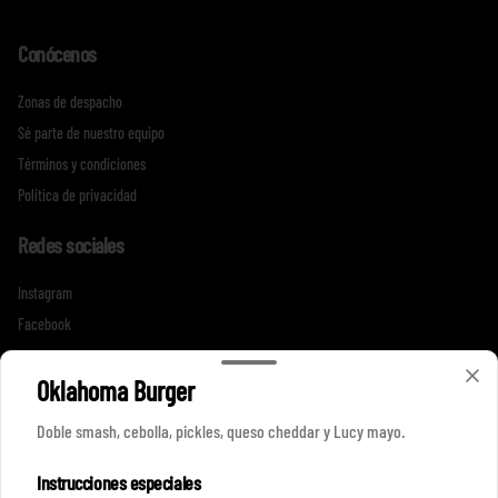
Conócenos
Zonas de despacho
Sé parte de nuestro equipo
Términos y condiciones
Política de privacidad
Redes sociales
Instagram
Facebook
Mi cuenta
Oklahoma Burger
Doble smash, cebolla, pickles, queso cheddar y Lucy mayo.
Pedir
Iniciar sesión
Instrucciones especiales
Política de Cookies