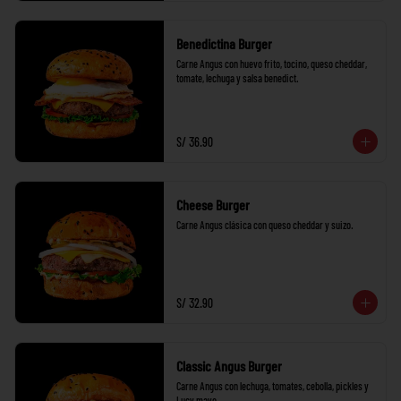
Benedictina Burger
Carne Angus con huevo frito, tocino, queso cheddar, 
tomate, lechuga y salsa benedict.
S/ 36.90
Cheese Burger
Carne Angus clásica con queso cheddar y suizo.
S/ 32.90
Classic Angus Burger
Carne Angus con lechuga, tomates, cebolla, pickles y 
Lucy mayo.