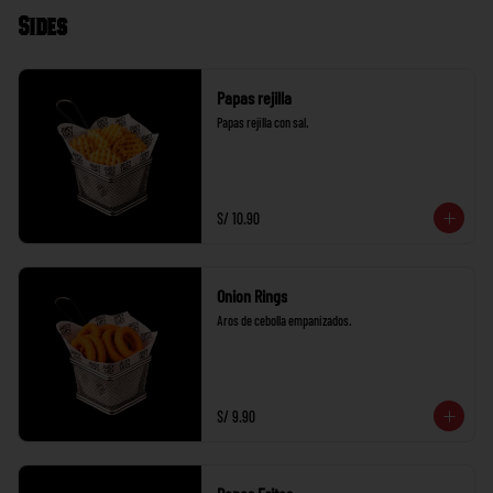
Sides
Papas rejilla
Papas rejilla con sal.
S/ 10.90
Onion Rings
Aros de cebolla empanizados.
S/ 9.90