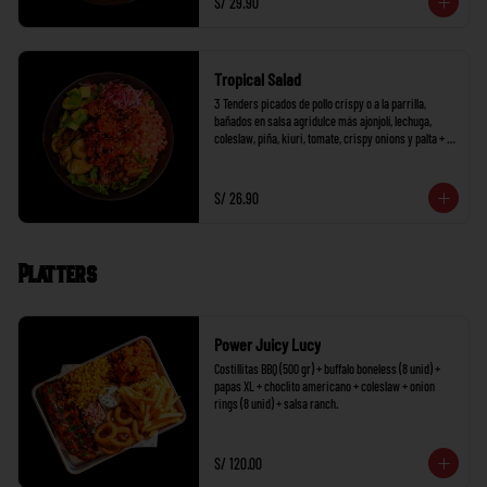
S/ 29.90
Tropical Salad
3 Tenders picados de pollo crispy o a la parrilla, 
bañados en salsa agridulce más ajonjolí, lechuga, 
coleslaw, piña, kiuri, tomate, crispy onions y palta + 1 
salsa a elección.
S/ 26.90
Platters
Power Juicy Lucy
Costillitas BBQ (500 gr) + buffalo boneless (8 unid) + 
papas XL + choclito americano + coleslaw + onion 
rings (8 unid) + salsa ranch.
S/ 120.00