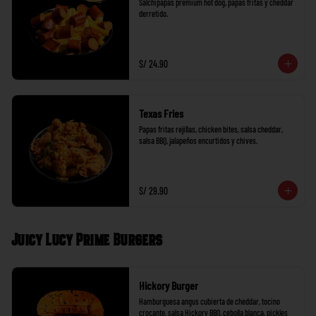
Salchipapas premium hot dog, papas fritas y cheddar 
derretido.
S/ 24.90
Texas Fries
Papas fritas rejillas, chicken bites, salsa cheddar, 
salsa BBQ, jalapeños encurtidos y chives.
S/ 29.90
Juicy Lucy Prime Burgers
Hickory Burger
Hamburguesa angus cubierta de cheddar, tocino 
crocante, salsa Hickory BBQ, cebolla blanca, pickles 