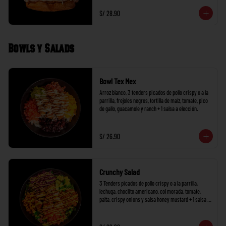
S/ 28.90
Bowls y Salads
Bowl Tex Mex
Arroz blanco, 3 tenders picados de pollo crispy o a la 
parrilla, frejoles negros, tortilla de maíz, tomate, pico 
de gallo, guacamole y ranch + 1 salsa a elección.
S/ 26.90
Crunchy Salad
3 Tenders picados de pollo crispy o a la parrilla, 
lechuga, choclito americano, col morada, tomate, 
palta, crispy onions y salsa honey mustard + 1 salsa a 
elección.