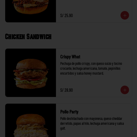
S/ 25.90
Chicken Sandwich
Crispy What
Pechuga de pollo crispy, con queso suizo y tocino 
crocante, lechuga americana, tomate, pepinillos 
encurtidos y salsa honey mustard.
S/ 28.90
Pollo Party
Pollo deshilachado con mayonesa, queso cheddar 
derretido, papas al hilo, lechuga americana y salsa 
golf.