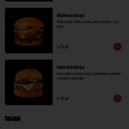
Oklahoma Burger
Doble smash, cebolla, pickles, queso cheddar y Lucy 
mayo.
S/ 32.90
Swiss Melt Burger
Carne Angus con queso suizo, champiñones salteados 
y cebolla caramelizada.
S/ 35.90
Smash