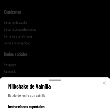
Conócenos
Zonas de despacho
Sé parte de nuestro equipo
Términos y condiciones
Política de privacidad
Redes sociales
Instagram
Facebook
Mi cuenta
Milkshake de Vainilla
Batido de leche con vainilla.
Pedir
Iniciar sesión
Instrucciones especiales
Política de Cookies