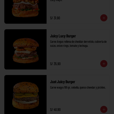
S/ 31.90
Juicy Lucy Burger
Carne Angus rellena de cheddar derretido, cubierta de 
suizo, onion rings, tomate y lechuga.
S/ 35.90
Just Juicy Burger
Carne wagyu 195 gr, cebolla, queso cheedar y pickles.
S/ 40.90