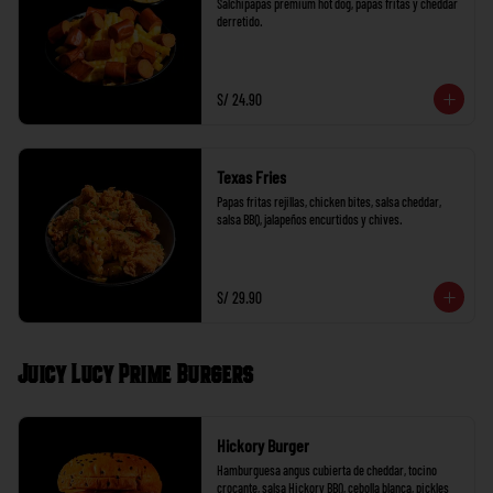
Salchipapas premium hot dog, papas fritas y cheddar 
derretido.
S/ 24.90
Texas Fries
Papas fritas rejillas, chicken bites, salsa cheddar, 
salsa BBQ, jalapeños encurtidos y chives.
S/ 29.90
Juicy Lucy Prime Burgers
Hickory Burger
Hamburguesa angus cubierta de cheddar, tocino 
crocante, salsa Hickory BBQ, cebolla blanca, pickles 