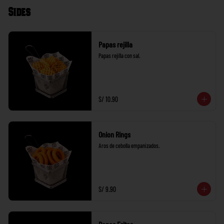
Sides
Papas rejilla
Papas rejilla con sal.
S/ 10.90
Onion Rings
Aros de cebolla empanizados.
S/ 9.90