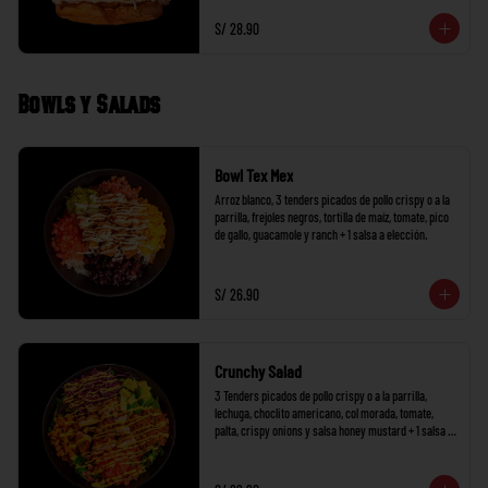
S/ 28.90
Bowls y Salads
Bowl Tex Mex
Arroz blanco, 3 tenders picados de pollo crispy o a la 
parrilla, frejoles negros, tortilla de maíz, tomate, pico 
de gallo, guacamole y ranch + 1 salsa a elección.
S/ 26.90
Crunchy Salad
3 Tenders picados de pollo crispy o a la parrilla, 
lechuga, choclito americano, col morada, tomate, 
palta, crispy onions y salsa honey mustard + 1 salsa a 
elección.