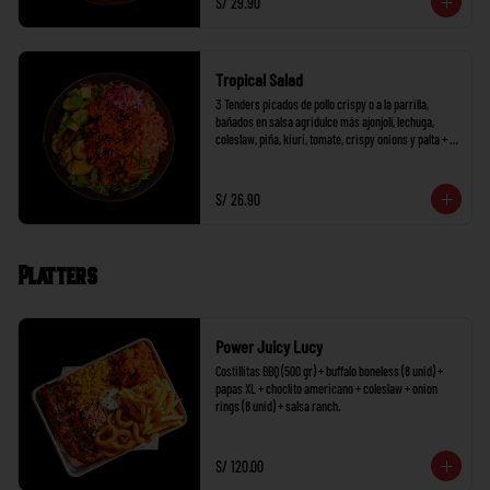
S/ 29.90
Tropical Salad
3 Tenders picados de pollo crispy o a la parrilla, 
bañados en salsa agridulce más ajonjolí, lechuga, 
coleslaw, piña, kiuri, tomate, crispy onions y palta + 1 
salsa a elección.
S/ 26.90
Platters
Power Juicy Lucy
Costillitas BBQ (500 gr) + buffalo boneless (8 unid) + 
papas XL + choclito americano + coleslaw + onion 
rings (8 unid) + salsa ranch.
S/ 120.00