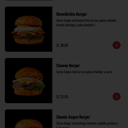
Benedictina Burger
Carne Angus con huevo frito, tocino, queso cheddar, 
tomate, lechuga y salsa benedict.
S/ 36.90
Cheese Burger
Carne Angus clásica con queso cheddar y suizo.
S/ 32.90
Classic Angus Burger
Carne Angus con lechuga, tomates, cebolla, pickles y 
Lucy mayo.