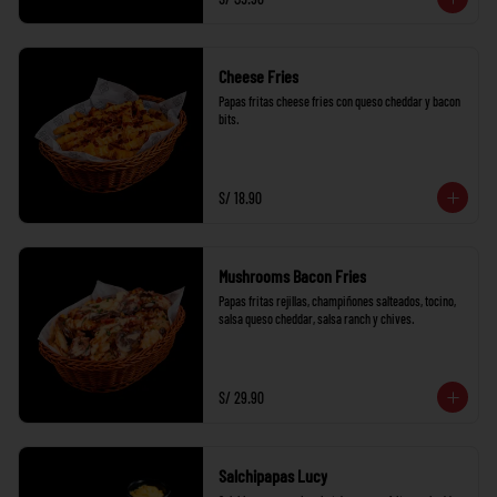
Cheese Fries
Papas fritas cheese fries con queso cheddar y bacon 
bits.
S/ 18.90
Mushrooms Bacon Fries
Papas fritas rejillas, champiñones salteados, tocino, 
salsa queso cheddar, salsa ranch y chives.
S/ 29.90
Salchipapas Lucy