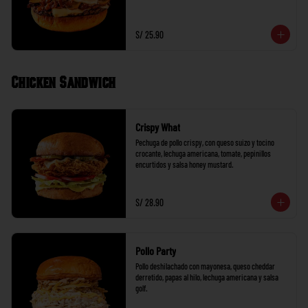
S/ 25.90
Chicken Sandwich
Crispy What
Pechuga de pollo crispy, con queso suizo y tocino 
crocante, lechuga americana, tomate, pepinillos 
encurtidos y salsa honey mustard.
S/ 28.90
Pollo Party
Pollo deshilachado con mayonesa, queso cheddar 
derretido, papas al hilo, lechuga americana y salsa 
golf.