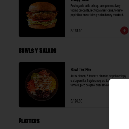
Pechuga de pollo crispy, con queso suizo y 
tocino crocante, lechuga americana, tomate, 
pepinillos encurtidos y salsa honey mustard.
S/ 28.90
Bowls y Salads
Bowl Tex Mex
Arroz blanco, 3 tenders picados de pollo crispy 
o a la parrilla, frejoles negros, tortilla de maíz, 
tomate, pico de gallo, guacamole y ranch + 1 
salsa a elección.
S/ 26.90
Platters