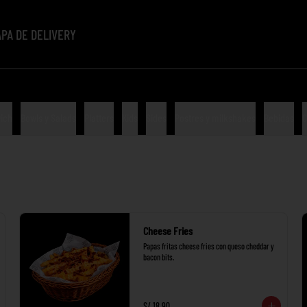
PA DE DELIVERY
ich
Bowls y Salads
Platters
Kids
Sides
Postres y milkshakes
Bebidas
C
Cheese Fries
Papas fritas cheese fries con queso cheddar y 
bacon bits.
S/ 18.90