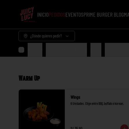
INICIO
PEDIDOS
EVENTOS
PRIME BURGER BLOG
MA
¿Dónde quieres pedir?
Warm Up
Juicy Lucy Prime Burgers
Smash
Chicken Sandw
Warm Up
Wings
6 Unidades. Elige entre BBQ, buffalo o korean.
S/ 35.90