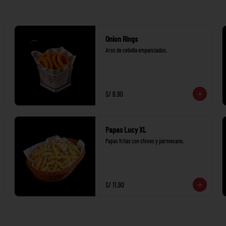
Onion Rings
Aros de cebolla empanizados.
S/ 9.90
Papas Lucy XL
Papas fritas con chives y parmesano.
S/ 11.90