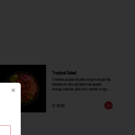
Tropical Salad
3 Tenders picados de pollo crispy o a la parrilla, 
bañados en salsa agridulce más ajonjolí, 
lechuga, coleslaw, piña, kiuri, tomate, crispy 
onions y palta + 1 salsa a elección.
Close
S/ 26.90