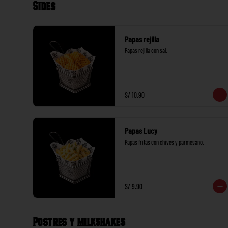
Sides
Papas rejilla
Papas rejilla con sal.
S/ 10.90
Papas Lucy
Papas fritas con chives y parmesano.
S/ 9.90
Postres y milkshakes