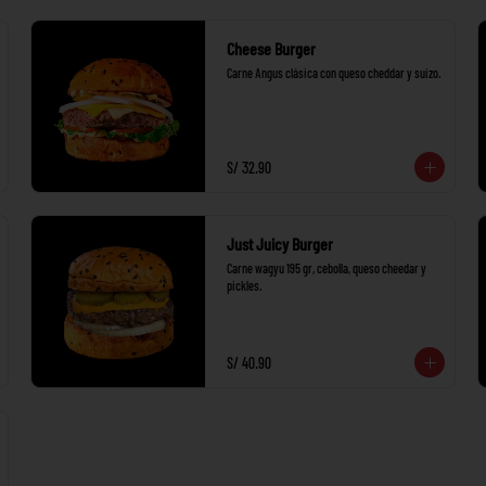
Cheese Burger
Carne Angus clásica con queso cheddar y suizo.
S/ 32.90
Just Juicy Burger
Carne wagyu 195 gr, cebolla, queso cheedar y 
pickles.
S/ 40.90