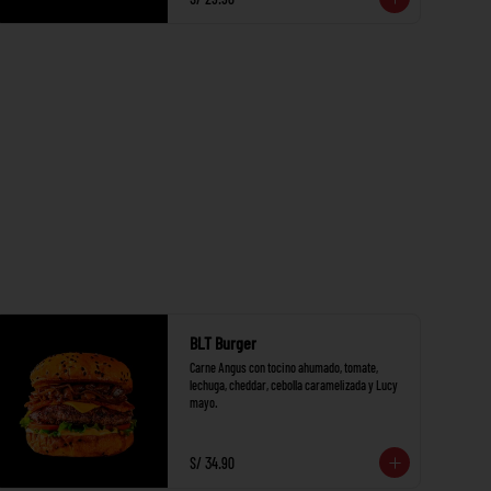
BLT Burger
Carne Angus con tocino ahumado, tomate, 
lechuga, cheddar, cebolla caramelizada y Lucy 
mayo.
S/ 34.90