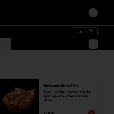
Login
S/ 0.00
ervezas
Mushrooms Bacon Fries
Papas fritas rejillas, champiñones salteados, 
tocino, salsa queso cheddar, salsa ranch y 
chives.
S/ 29.90