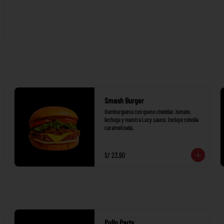
Smash Burger
Hamburguesa con queso cheddar, tomate, 
lechuga y nuestra Lucy sauce. Incluye cebolla 
caramelizada.
S/ 23.90
Pollo Party