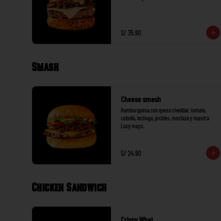
S/ 35.90
Smash
Cheese smash
Hamburguesa con queso cheddar, tomate, 
cebolla, lechuga, pickles, mostaza y nuestra 
Lucy mayo.
S/ 24.90
Chicken Sandwich
Crispy What