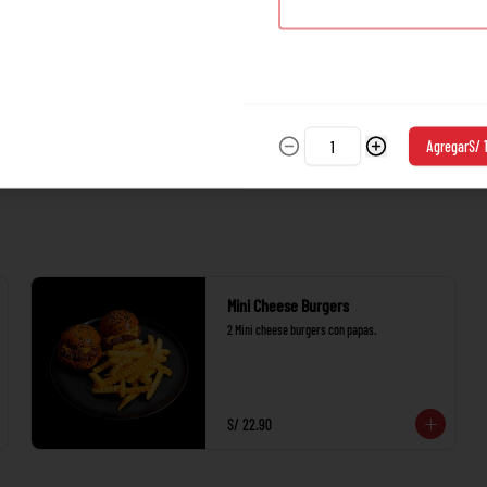
Agregar
S/ 
Mini Cheese Burgers
2 Mini cheese burgers con papas.
S/ 22.90