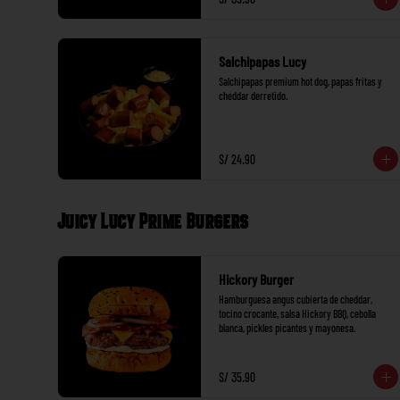
Salchipapas Lucy
Salchipapas premium hot dog, papas fritas y 
cheddar derretido.
S/ 24.90
Juicy Lucy Prime Burgers
Hickory Burger
Hamburguesa angus cubierta de cheddar, 
tocino crocante, salsa Hickory BBQ, cebolla 
blanca, pickles picantes y mayonesa.
S/ 35.90