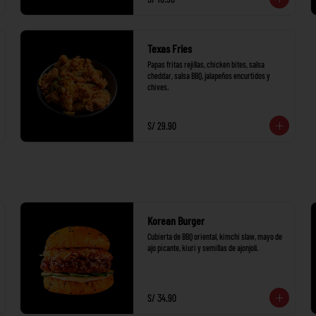
Texas Fries
Papas fritas rejillas, chicken bites, salsa 
cheddar, salsa BBQ, jalapeños encurtidos y 
chives.
S/ 29.90
Korean Burger
Cubierta de BBQ oriental, kimchi slaw, mayo de 
ajo picante, kiuri y semillas de ajonjolí.
S/ 34.90