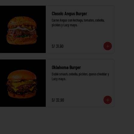
Classic Angus Burger
Carne Angus con lechuga, tomates, cebolla, 
pickles y Lucy mayo.
S/ 31.90
Oklahoma Burger
Doble smash, cebolla, pickles, queso cheddar y 
Lucy mayo.
S/ 32.90