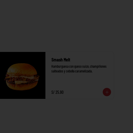
Smash Melt
Hamburguesa con queso suizo, champiñones 
salteados y cebolla caramelizada.
S/ 25.90