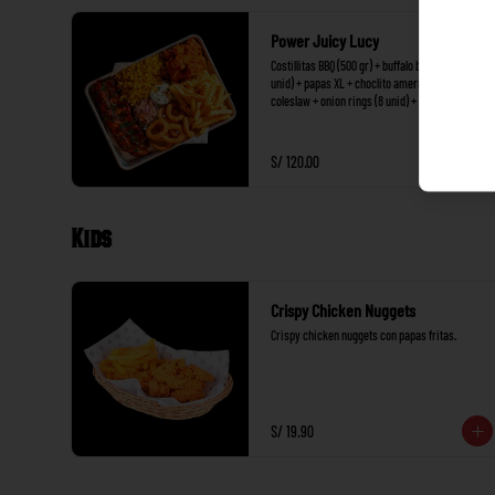
Power Juicy Lucy
Costillitas BBQ (500 gr) + buffalo boneless (8 
unid) + papas XL + choclito americano + 
coleslaw + onion rings (8 unid) + salsa ranch.
S/ 120.00
Kids
Crispy Chicken Nuggets
Crispy chicken nuggets con papas fritas.
S/ 19.90