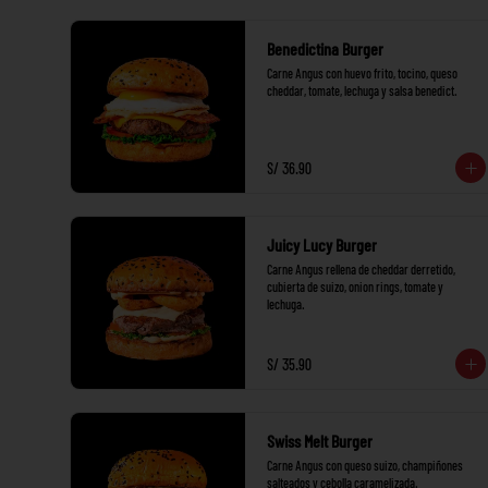
Benedictina Burger
Carne Angus con huevo frito, tocino, queso 
cheddar, tomate, lechuga y salsa benedict.
S/ 36.90
Juicy Lucy Burger
Carne Angus rellena de cheddar derretido, 
cubierta de suizo, onion rings, tomate y 
lechuga.
S/ 35.90
Swiss Melt Burger
Carne Angus con queso suizo, champiñones 
salteados y cebolla caramelizada.